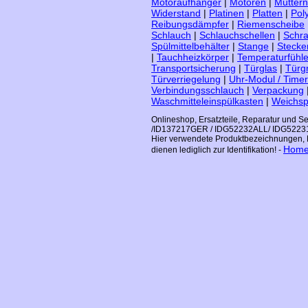
Motoraufhänger
|
Motoren
|
Muttern
Widerstand
|
Platinen
|
Platten
|
Pol
Reibungsdämpfer
|
Riemenscheibe
Schlauch
|
Schlauchschellen
|
Schr
Spülmittelbehälter
|
Stange
|
Stecke
|
Tauchheizkörper
|
Temperaturfühle
Transportsicherung
|
Türglas
|
Türgr
Türverriegelung
|
Uhr-Modul / Timer
Verbindungsschlauch
|
Verpackung
Waschmitteleinspülkasten
|
Weichsp
Onlineshop, Ersatzteile, Reparatur und S
/ID137217GER / IDG52232ALL/ IDG522
Hier verwendete Produktbezeichnungen, L
Hom
dienen lediglich zur Identifikation! -