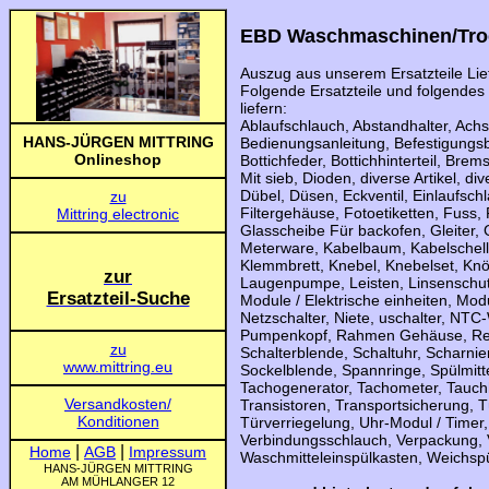
EBD Waschmaschinen/Tro
Auszug aus unserem Ersatzteile Li
Folgende Ersatzteile und folgende
liefern:
Ablaufschlauch, Abstandhalter, Achs
Bedienungsanleitung, Befestigungsbü
Bottichfeder, Bottichhinterteil, Bre
Mit sieb, Dioden, diverse Artikel, d
Dübel, Düsen, Eckventil, Einlaufsch
Filtergehäuse, Fotoetiketten, Fuss
Glasscheibe Für backofen, Gleiter, 
Meterware, Kabelbaum, Kabelschelle
Klemmbrett, Knebel, Knebelset, Knöp
Laugenpumpe, Leisten, Linsenschutz
Module / Elektrische einheiten, Mod
Netzschalter, Niete, uschalter, NTC
Pumpenkopf, Rahmen Gehäuse, Rei
Schalterblende, Schaltuhr, Scharni
Sockelblende, Spannringe, Spülmitt
Tachogenerator, Tachometer, Tauchh
Transistoren, Transportsicherung, T
Türverriegelung, Uhr-Modul / Timer,
Verbindungsschlauch, Verpackung, 
Waschmitteleinspülkasten, Weichspü