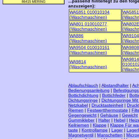
...passend hinterlegt zu den folge
anzuzeigen):
WA5851 010010104
WA5851
(Waschmaschinen)
(Waschm
WA801 010010277
WA802
(Waschmaschinen)
(Waschm
WA886
WA9104
(Waschmaschinen)
(Waschm
WA9504 010010161
WA9808
(Waschmaschinen)
(Waschm
WA9814
WA9814
010010
(Waschmaschinen)
(Waschm
Ablaufschlauch
|
Abstandhalter
|
Ac
Bedienungsanleitung
|
Befestigungs
Bottichdichtung
|
Bottichfeder
|
Botti
Dichtungsringe
|
Dichtungsringe Mit
Netzkabel
|
Drucktasteinheit
|
Druck
Riemen
|
Festwertthermostate
|
Fil
Gegengewicht
|
Gehäuse
|
Gewicht
Gummikleber
|
Halter
|
Hebel
|
Heiz
Keilriemen
|
Klappe
|
Klappe Für wa
taste
|
Kontrollampe
|
Lager
|
Lager
Magnetventil
|
Manschetten
|
Microw