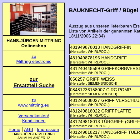
BAUKNECHT-Griff / Bügel
Auszug aus unseren lieferbaren Ers
Liste von Artikeln der genannten Ka
18/11/2006 22:34)
481949878013 HANDGRIFFIN
(Hersteller: WHIRLPOOL)
481949878196 HANDGRIFF
(Hersteller: WHIRLPOOL)
481240448589 GRIFFKORBVERS
(Hersteller: WHIRLPOOL)
056257 GRIFF WEISS
(Hersteller: SIEMENS/BOSCH)
08481236158007 CIRC.POMP
(Hersteller: SIEMENS/BOSCH)
481246038027 GRIFF VERSCHLU
(Hersteller: WHIRLPOOL)
481249818022 GRIFFPLATTE
(Hersteller: WHIRLPOOL)
481249818013 TÜRGRIFF (GRIFF
(Hersteller: WHIRLPOOL)
481249818217 HANDGRIFF TUER
(Hersteller: WHIRLPOOL)