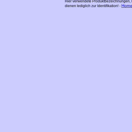
Hier verwendete Produktbezeichnungen, L
Hom
dienen lediglich zur Identifikation! -